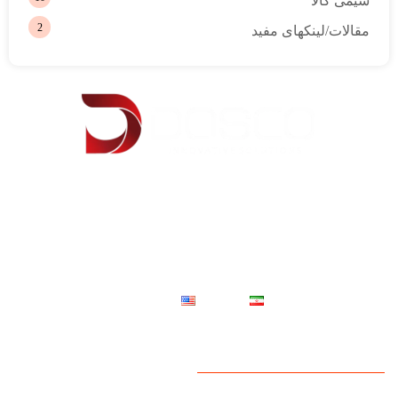
شیمی کالا
2
مقالات/لینکهای مفید
شركت مهندسي دژآبسنگ با برند تجاری داسکو در سال 1383 تاسیس گردید. انتقال دانش
فنی، بومی سازی و استفاده از ظرفیت دانش متخصصان داخلی و نیز ایجاد زیرساخت
تولید محصولات دارای ثبت اختراع متخصصان این شرکت، منجر به عقد قراردادهای تولید
تحت لیسانس با شرکت ها از سال 1392 در ایران و احداث کارخانه تولیدی در شهر
شهریار گردید .
فارسی
English
دسترسی سریع