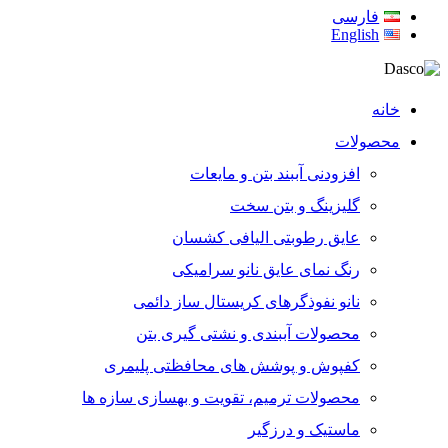
فارسی
English
خانه
محصولات
افزودنی آببند بتن و مایعات
گلیزینگ و بتن سخت
عایق رطوبتی الیافی کشسان
رنگ نمای عایق نانو سرامیکی
نانو نفوذگرهای کریستال ساز دائمی
محصولات آببندی و نشتی گیری بتن
كفپوش و پوشش‌ های محافظتی پلیمری
محصولات ترمیم، تقویت و بهسازی سازه ها
ماستیک و درزگیر