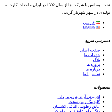
تحت لیسانس با شرکت ها از سال 1392 در ایران و احداث کارخانه
تولیدی در شهر شهریار گردید .
فارسی
English
دسترسی سریع
صفحه اصلی
خدمات ما
بلاگ
پروژه ها
درباره ما
تماس با ما
محصولات
افزودنی آببند بتن و مایعات
گلیزینگ وبتن سخت
عایق رطوبتی الیافی کشسان
رنگ نمای عایق نانو سرامیکی