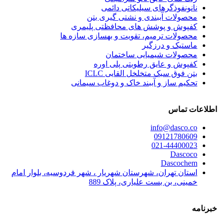
نانونفوذگرهای سیلیکاتی دائمی
محصولات آببندی و نشتی گیری بتن
کفپوش و پوشش های محافظتی پلیمری
محصولات ترمیم، تقویت و بهسازی سازه ها
ماستیک و درزگیر
محصولات شیمیایی ساختمان
کفپوش و عایق رطوبتی پلی اوره
بتن فوق سبک متخلخل القایی ICLC
تحکیم ساز و آببند خاک و دوغاب سیمانی
اطلاعات تماس
info@dasco.co
09121780609
021-44400023
Dascoco
Dascochem
استان تهران، شهرستان شهریار ، شهر فردوسیه، بلوار امام
خمینی، بن بست علیاری، پلاک 889
خبرنامه