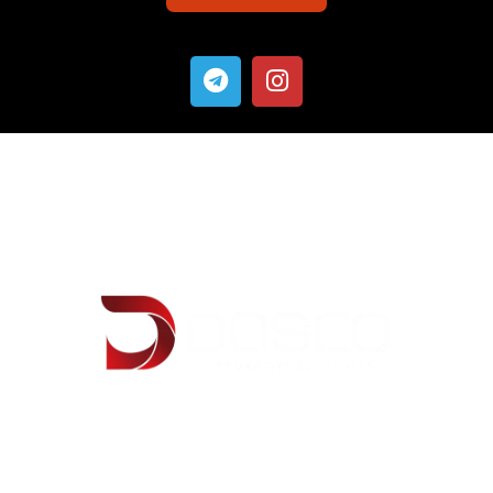
شركت مهندسي دژآبسنگ با برند تجاری داسکو در سال 1383 تاسیس گردید. انتقال دانش
فنی، بومی سازی و استفاده از ظرفیت دانش متخصصان داخلی و نیز ایجاد زیرساخت تولید
محصولات دارای ثبت اختراع متخصصان این شرکت، منجر به عقد قراردادهای تولید تحت
لیسانس با شرکت ها از سال 1392 در ایران و احداث کارخانه تولیدی در شهر شهریار گردید .