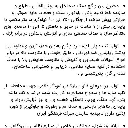
مخترع بتن و گچ سبک متخلخل به روش القایی ، طراح و
سازنده خط تولید پانل ، بلوکهای سبک و قطعات عایق صوتی و
حرارتی پیش ساخته از چگالی 250 الی 900 کیلوگرم در متر مکعب با
پایداری بیش از 7 ساعت در حریق و کاهش 15 الی 20 درصدی وزن
متناظر سازه با هدف صنعتی سازی و افزایش پایداری در برابر زلزله .
تولید کننده پلی اوره سرد و گرم بعنوان جدیدترین و مقاومترین
پوشش پلیمری ضدخوردگی ، عایق رطوبتی با مقاومت بالا در برابر
انواع سیالات شیمیایی و کفپوش با مقاومت سایشی بالا با هدف
استفاده در کلیه صنایع نظامی ، دریایی و کشتیرانی ساختمان ،
نفت و گاز ، پتروشیمی و ..
تولید پرایمرهای نانو سیلیکاتی نفوذگر دائمی جهت محافظت از
کلیه سازه ها و سطوح مصالح به کار رفته شده در نما و کف مانند
بتن، گچ، سنگ، چوب، کاهگل، خشت و … و نیز افزایش دوام و
پایداری بناهای تاریخی و حذف نم و رطوبت و جلوگیری از شوره
زدگی دارای تاییدیه سازمان میراث فرهنگی ایران .
ارائه پوششهای محافظتی خاص در صنایع نظامی ، نیروگاهی و