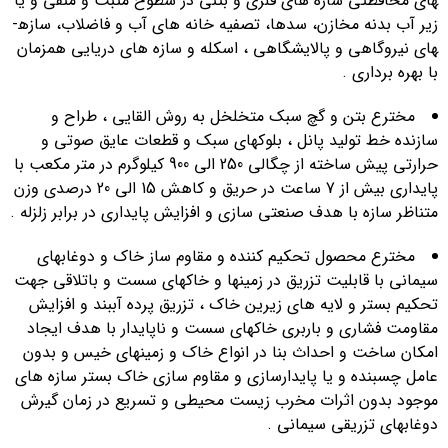
هاي محافظتي سازه ­های فلزی و بتنی در سطوح مثبت و منفی و یا
زیر آب بدنه مخازن، سدها، تصفیه خانه ­های آب و فاضلاب، سازه­
های نیروگاهی و پالایشگاهی ، اسکله و سازه های دریایی همزمان
با بهره برداری .
مخترع بتن و گچ سبک متخلخل به روش القایی ، طراح و
سازنده خط تولید پانل ، بلوکهای سبک و قطعات عایق صوتی و
حرارتی پیش ساخته از چگالی 250 الی 900 کیلوگرم در متر مکعب با
پایداری بیش از 7 ساعت در حریق و کاهش 15 الی 20 درصدی وزن
متناظر سازه با هدف صنعتی سازی و افزایش پایداری در برابر زلزله .
مخترع محصول تحکیم کننده و مقاوم ساز خاک و دوغابهای
سیمانی با قابلیت تزریق در زمینها و خاکهای سست و باتلاقی جهت
تحکیم بستر و لایه های زیرین خاک ، تزریق پرده آببند و افزایش
مقاومت فشاری و باربری خاکهای سست و ناپایدار با هدف ایجاد
امکان ساخت و احداث بنا در انواع خاک و زمینهای خیس و بدون
عامل چسبنده و یا پایدارسازی و مقاوم سازی خاک بستر سازه های
موجود بدون اثرات مخرب زیست محیطی و تسریع در زمان گیرش
دوغابهای تزریقی سیمانی .