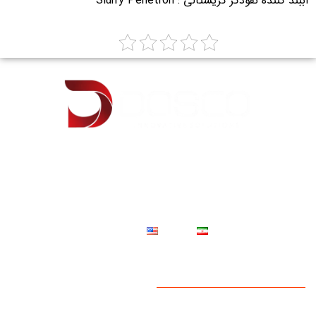
آببند کننده نفوذگر کریستالی : Slurry Penetron
شركت مهندسي دژآبسنگ با برند تجاری داسکو در سال 1383 تاسیس گردید. انتقال دانش
فنی، بومی سازی و استفاده از ظرفیت دانش متخصصان داخلی و نیز ایجاد زیرساخت تولید
محصولات دارای ثبت اختراع متخصصان این شرکت، منجر به عقد قراردادهای تولید تحت
لیسانس با شرکت ها از سال 1392 در ایران و احداث کارخانه تولیدی در شهر شهریار گردید .
فارسی
English
دسترسی سریع
صفحه اصلی