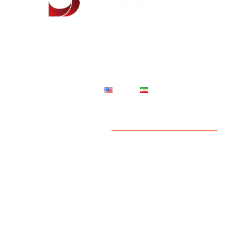
شركت مهندسي دژآبسنگ با برند تجاری داسکو در سال 1383 تاسیس گردید. انتقال دانش
فنی، بومی سازی و استفاده از ظرفیت دانش متخصصان داخلی و نیز ایجاد زیرساخت تولید
محصولات دارای ثبت اختراع متخصصان این شرکت، منجر به عقد قراردادهای تولید تحت
لیسانس با شرکت ها از سال 1392 در ایران و احداث کارخانه تولیدی در شهر شهریار گردید .
فارسی
English
دسترسی سریع
صفحه اصلی
خدمات ما
بلاگ
پروژه ها
درباره ما